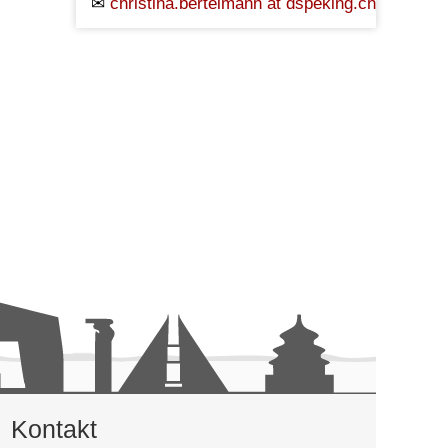
christina.bertelmann ät dspeking.cn
Kontakt