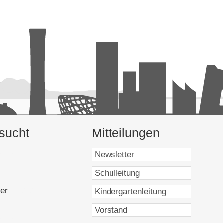
sucht
Mitteilungen
9159]
]
117]
er
[16939]
5]
9159]