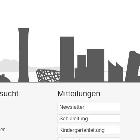
sucht
Mitteilungen
9298]
]
7182]
er
[16983]
1]