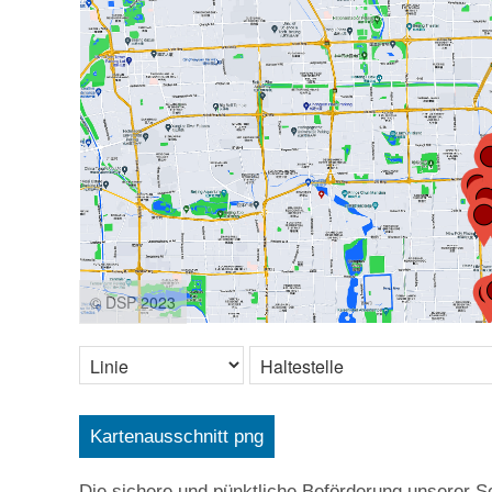
© DSP 2023
Kartenausschnitt png
Die sichere und pünktliche Beförderung unserer Sc