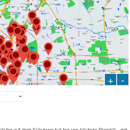
+
-
hüler auf dem Schulweg hat bei uns höchste Priorität - mit