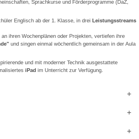
emeinschaften, Sprachkurse und Förderprogramme (DaZ,
hüler Englisch ab der 1. Klasse, in drei
Leistungsstreams
l an ihren Wochenplänen oder Projekten, vertiefen ihre
nde"
und singen einmal wöchentlich gemeinsam in der Aula
nspirierende und mit moderner Technik ausgestattete
nalisiertes
iPad
im Unterricht zur Verfügung.
im Nord- bzw. Südflügel auf den Ebenen 1 und 2. Alle
system und WLAN-Zugang ausgestattet.
assenräume vom Hort genutzt.
siert. Die Schüler werden mit sehr unterschiedlichen
er Unterricht in vielen Phasen individualisiert und
ets bzw. Laptops mit WLAN zur Verfügung. Die Geräte