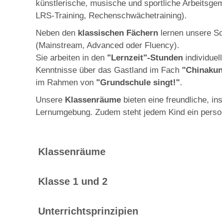
künstlerische, musische und sportliche Arbeitsg
LRS-Training, Rechenschwächetraining).
Neben den
klassischen Fächern
lernen unsere Sc
(Mainstream, Advanced oder Fluency).
Sie arbeiten in den
"Lernzeit"-Stunden
individuel
Kenntnisse über das Gastland im Fach
"Chinaku
im Rahmen von
"Grundschule singt!"
.
Unsere
Klassenräume
bieten eine freundliche, i
Lernumgebung. Zudem steht jedem Kind ein perso
Klassenräume
Die Klassenräume der Grundschule befinden sich 
Klasse 1 und 2
Klassenräume sind mit einem interaktiven Tafel
An unterrichtsfreien Nachmittagen werden die Kl
Die Eingangsstufe ist in Jahrgangsklassen organi
Unterrichtsprinzipien
Lernvoraussetzungen eingeschult. Deswegen wird d
Jedem Jahrgang sowie dem DaZ-Team stehen Tabl