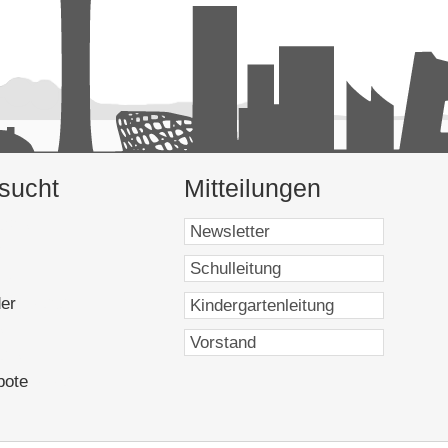
Schuljahres finden für die Viertklässler Schnupperstunden
arstufe statt. Die Eltern der Viertklässler werden
inem Elternabend über die Besonderheiten der
eranstaltung richtet der Mittelstufenkoordinator aus. In
hten die Sechstklässler für die neuen Fünftklässler eine
ernen auch Schüler, die aus anderen Schulen zu uns
sucht
Mitteilungen
9237]
]
7161]
genden Säulen der DSP. Alle Veranstaltungen der
er
[16959]
gerecht zu werden. Die Schüler sollen sich als einen
7]
einschaft wahrnehmen.
9173]
begehen gemeinsam jahreszeitliche Feste wie Martinstag,
bote
[6169]
entszeit begehen wir mit gemeinsamem Adventssingen,
]
stelaktionen in den Klassen und vielem anderen mehr.