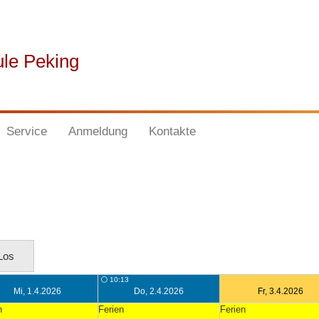
ule Peking
Service
Anmeldung
Kontakte
⚪ 10:13
Mi, 1.4.2026
Do, 2.4.2026
Fr, 3.4.2026
n
Ferien
Ferien