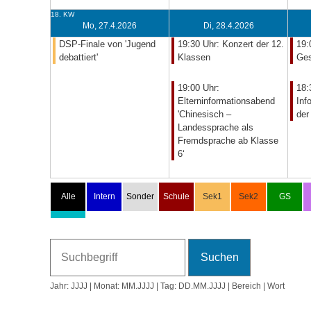
18. KW
Mo, 27.4.2026
Di, 28.4.2026
DSP-Finale von 'Jugend
19:30 Uhr: Konzert der 12.
19:
debattiert'
Klassen
Ges
19:00 Uhr:
18:
Elterninformationsabend
Inf
'Chinesisch –
der
Landessprache als
Fremdsprache ab Klasse
6‘
Jahr: JJJJ | Monat: MM.JJJJ | Tag: DD.MM.JJJJ | Bereich | Wort