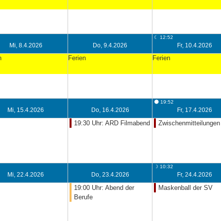
☾ 12:52
Mi, 8.4.2026
Do, 9.4.2026
Fr, 10.4.2026
n
Ferien
Ferien
⚫ 19:52
Mi, 15.4.2026
Do, 16.4.2026
Fr, 17.4.2026
19:30 Uhr: ARD Filmabend
Zwischenmitteilungen
☽ 10:32
Mi, 22.4.2026
Do, 23.4.2026
Fr, 24.4.2026
19:00 Uhr: Abend der
Maskenball der SV
Berufe