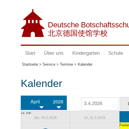
Deutsche Botschaftssch
北京德国使馆学校
Start
Über uns
Kindergarten
Schule
Startseite >
Service >
Termine >
Kalender
Kalender
April
2026
14. KW
Mo, 30.3.2026
Di, 31.3.2026
Ferie